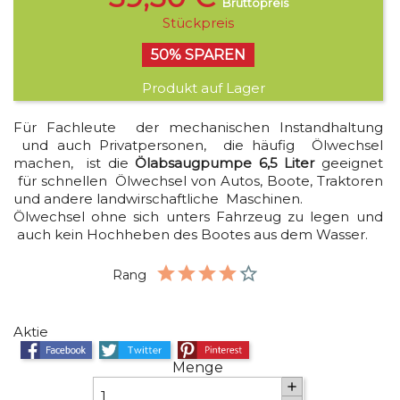
Bruttopreis
Stückpreis
50% SPAREN
Produkt auf Lager
Für Fachleute der mechanischen Instandhaltung
und auch Privatpersonen, die häufig Ölwechsel
machen, ist die
Ölabsaugpumpe 6,5 Liter
geeignet
für schnellen Ölwechsel von Autos, Boote, Traktoren
und andere landwirschaftliche Maschinen.
Ölwechsel ohne sich unters Fahrzeug zu legen und
auch kein Hochheben des Bootes aus dem Wasser.
Rang
Aktie
Teilen
Tweet
Pinterest
Menge
