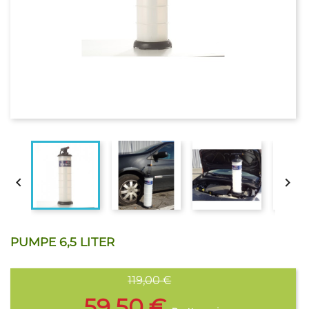


PUMPE 6,5 LITER
119,00 €
59,50 €