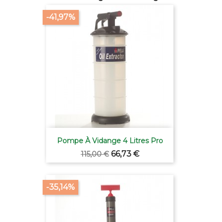
-41,97%
Pompe À Vidange 4 Litres Pro
Verkaufspreis
Preis
66,73 €
115,00 €
-35,14%