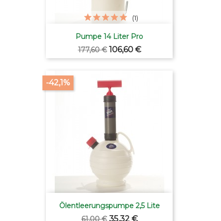
(1)
Pumpe 14 Liter Pro
Verkaufspreis
Preis
106,60 €
177,60 €
-42,1%
Ölentleerungspumpe 2,5 Lite
Verkaufspreis
Preis
35,32 €
61,00 €