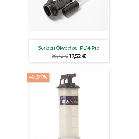
Sonden Ölwechsel PL14 Pro
Verkaufspreis
Preis
17,52 €
29,40 €
-41,97%