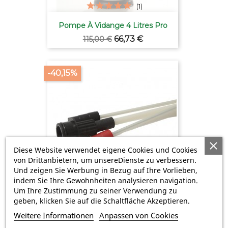
(1)
Pompe À Vidange 4 Litres Pro
Verkaufspreis
Preis
66,73 €
115,00 €
-40,15%
Diese Website verwendet eigene Cookies und Cookies
von Drittanbietern, um unsereDienste zu verbessern.
Und zeigen Sie Werbung in Bezug auf Ihre Vorlieben,
indem Sie Ihre Gewohnheiten analysieren navigation.
(1)
Um Ihre Zustimmung zu seiner Verwendung zu
Sonden Ölwechsel PL400 Und...
geben, klicken Sie auf die Schaltfläche Akzeptieren.
Verkaufspreis
Preis
14,76 €
24,66 €
Weitere Informationen
Anpassen von Cookies