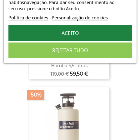
hábitosnavegação. Para dar seu consentimento ao
seu uso, pressione o botão Aceito.
Política de cookies
Personalização de cookies
ACEITO
REJEITAR TUDO
(1)
Bomba 6,5 Litros
Preço
Preço
59,50 €
119,00 €
normal
-50%