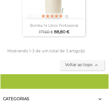
(1)
Bomba 14 Litros Profissional
Preço
Preço
88,80 €
177,60 €
normal
Mostrando 1-3 de um total de 3 artigo(s)

Voltar ao topo

CATEGORIAS