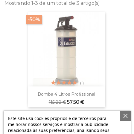
Mostrando 1-3 de um total de 3 artigo(s)
-50%
(1)
Bomba 4 Litros Profissional
Preço
Preço
57,50 €
115,00 €
normal
Este site usa cookies próprios e de terceiros para
-50%
melhorar nossos serviços e mostrar a publicidade
relacionada às suas preferências, analisando seus