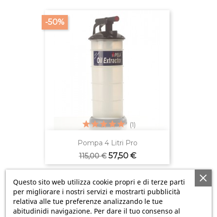
-50%
(1)
Pompa 4 Litri Pro
Prezzo
Prezzo
57,50 €
115,00 €
base
Questo sito web utilizza cookie propri e di terze parti
-50%
per migliorare i nostri servizi e mostrarti pubblicità
relativa alle tue preferenze analizzando le tue
abitudinidi navigazione. Per dare il tuo consenso al