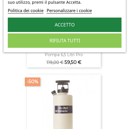
suo utilizzo, premi il pulsante Accetta.
Politica dei cookie
Personalizzare i cookie
ACCETTO
RIFIUTA TUTTI
(1)
Pompa 6,5 Litri Pro
Prezzo
Prezzo
59,50 €
119,00 €
base
-50%