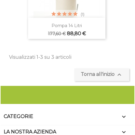
(1)
Pompa 14 Litri
Prezzo
Prezzo
88,80 €
177,60 €
base
Visualizzati 1-3 su 3 articoli

Torna all'inizio

CATEGORIE

LA NOSTRA AZIENDA