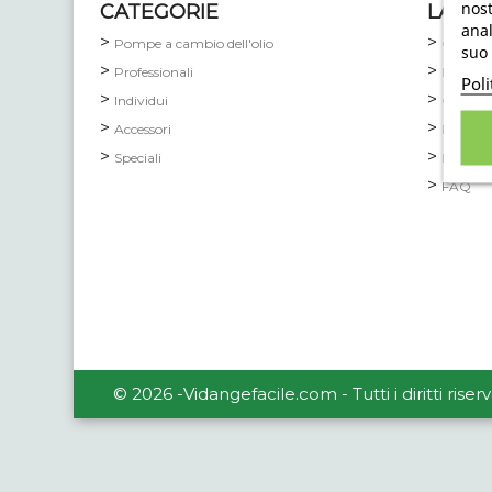
nost
CATEGORIE
LA NO
anal
Pompe a cambio dell'olio
Conseg
suo 
Professionali
Menzion
Poli
Individui
Condizi
Accessori
Protezio
Speciali
Pagamen
FAQ
© 2026 -Vidangefacile.com - Tutti i diritti riserv