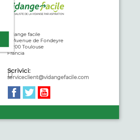
Vidange facile
21 Avenue de Fondeyre
31200 Toulouse
Francia
Scrivici:
serviceclient@vidangefacile.com
Facebook
Twitter
YouTube