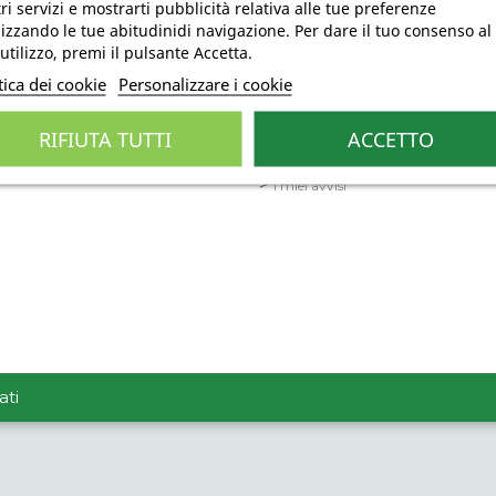
ri servizi e mostrarti pubblicità relativa alle tue preferenze
STRA AZIENDA
IL MIO ACCOUNT
izzando le tue abitudinidi navigazione. Per dare il tuo consenso al
Informazioni personali
na
utilizzo, premi il pulsante Accetta.
Ordini
i legali
tica dei cookie
Personalizzare i cookie
Note di credito
oni Generali di vendita
Indirizzi
ne dei dati personali
RIFIUTA TUTTI
ACCETTO
Buoni
to rassicurato
I miei avvisi
ati