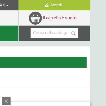

Accedi
R €

Il carrello è vuoto
