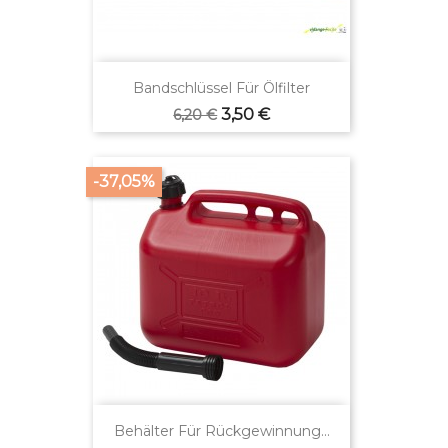
Bandschlüssel Für Ölfilter
Verkaufspreis
Preis
3,50 €
6,20 €
-37,05%
Behälter Für Rückgewinnung...