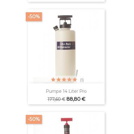
-50%
(1)
Pumpe 14 Liter Pro
Verkaufspreis
Preis
88,80 €
177,60 €
-50%