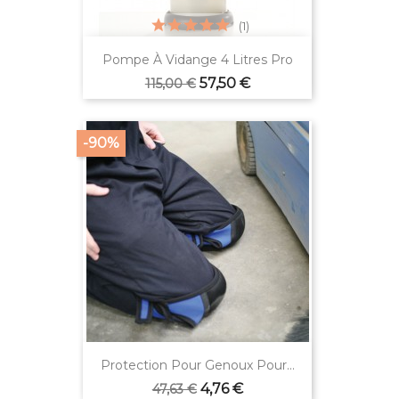
(1)
Pompe À Vidange 4 Litres Pro
Verkaufspreis
Preis
57,50 €
115,00 €
-90%
Protection Pour Genoux Pour...
Verkaufspreis
Preis
4,76 €
47,63 €