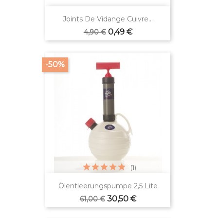
Joints De Vidange Cuivre...
Verkaufspreis
Preis
0,49 €
4,90 €
-50%
(1)
Ölentleerungspumpe 2,5 Lite
Verkaufspreis
Preis
30,50 €
61,00 €