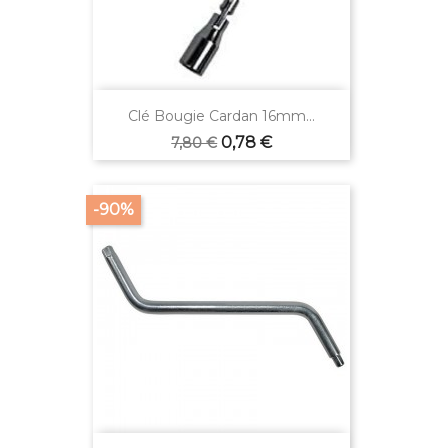
Clé Bougie Cardan 16mm...
Verkaufspreis
Preis
0,78 €
7,80 €
-90%