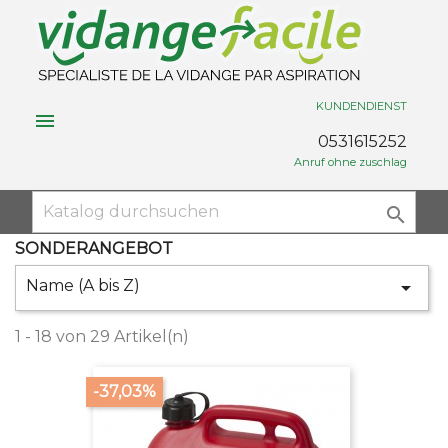
KUNDENDIENST

0531615252
Anruf ohne zuschlag

SONDERANGEBOT
Name (A bis Z)

1 - 18 von 29 Artikel(n)
-37,03%