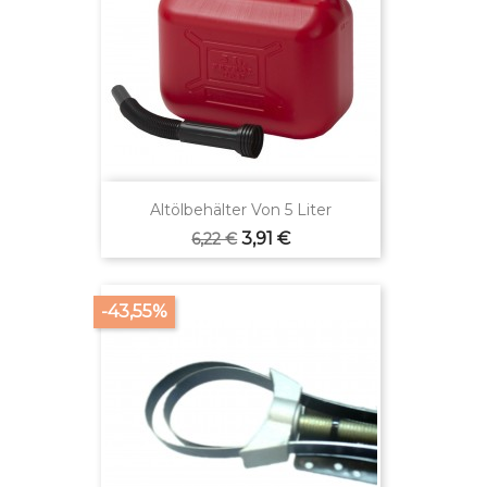
Altölbehälter Von 5 Liter
Verkaufspreis
Preis
3,91 €
6,22 €
-43,55%