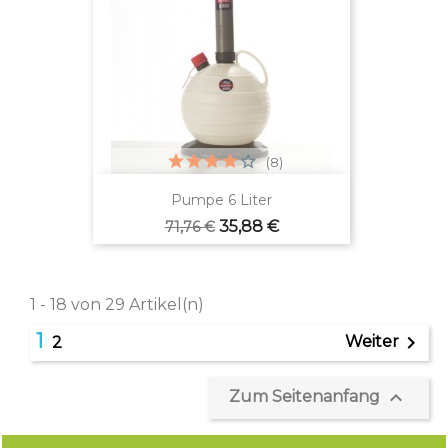
(8)
Pumpe 6 Liter
Verkaufspreis
Preis
35,88 €
71,76 €
1 - 18 von 29 Artikel(n)
1

Weiter
2

Zum Seitenanfang