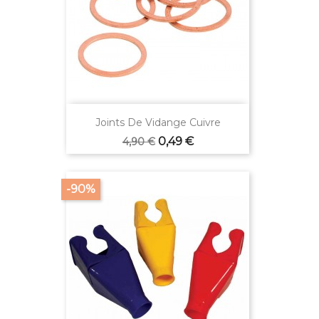
Joints De Vidange Cuivre
Prix
Prix
0,49 €
4,90 €
de
base
-90%