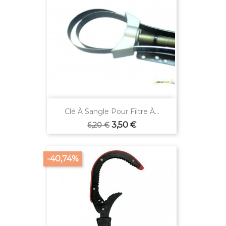
Clé À Sangle Pour Filtre À...
Prix
Prix
3,50 €
6,20 €
de
base
-40,74%