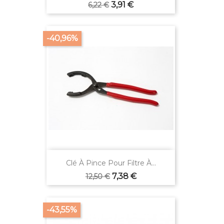
Prix
Prix
3,91 €
6,22 €
de
base
-40,96%
Clé À Pince Pour Filtre À...
Prix
Prix
7,38 €
12,50 €
de
base
-43,55%