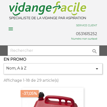
SERVICE CLIENT

0531615252
Numéro non surtaxé

EN PROMO
Nom, A à Z

Affichage 1-18 de 29 article(s)
-37,05%