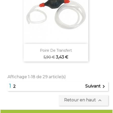
Poire De Transfert
Prix
Prix
3,43 €
5,90 €
de
base
Affichage 1-18 de 29 article(s)
1

Suivant
2

Retour en haut