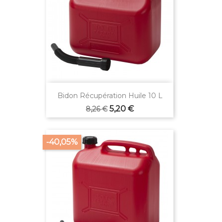
Bidon Récupération Huile 10 L
Prix
Prix
5,20 €
8,26 €
de
base
-40,05%