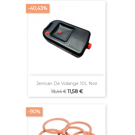
-40,43%
Jerrican De Vidange 10L Noir
Prix
Prix
11,58 €
19,44 €
de
base
-90%