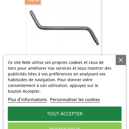
Ce site Web utilise ses propres cookies et ceux de
tiers pour améliorer nos services et vous montrer des
Clé Vidange Contre-Coudée 6...
publicités liées à vos préférences en analysant vos
Prix
Prix
0,59 €
5,90 €
habitudes de navigation. Pour donner votre
de
consentement à son utilisation, appuyez sur le
base
bouton Accepter.
-90%
Plus d'informations
Personnaliser les cookies
TOUT ACCEPTER