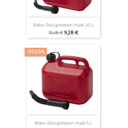
Bidon Récupération Huile 20 L
Prix
Prix
9,28 €
15,48 €
de
base
-37,03%
Bidon Récupération Huile 5 L