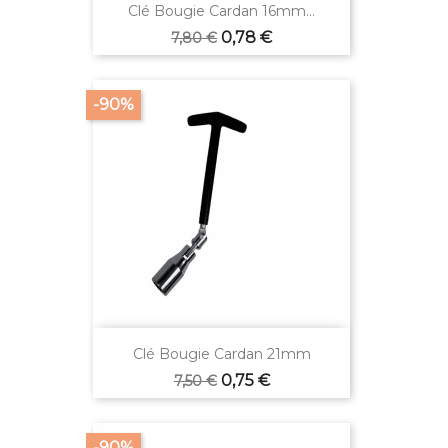
Clé Bougie Cardan 16mm...
Prix
Prix
0,78 €
7,80 €
de
base
-90%
Clé Bougie Cardan 21mm
Prix
Prix
0,75 €
7,50 €
de
base
-90%