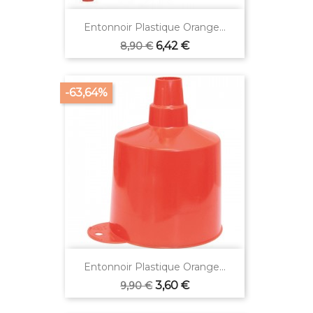
Entonnoir Plastique Orange...
Prix
Prix
6,42 €
8,90 €
de
base
-63,64%
Entonnoir Plastique Orange...
Prix
Prix
3,60 €
9,90 €
de
base