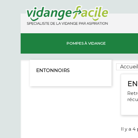
POMPES À VIDANGE
Accuei
ENTONNOIRS
EN
Retr
récu
Il y a 4