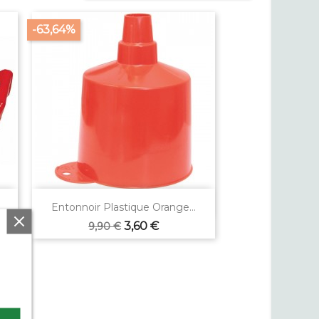
-63,64%

Aperçu rapide
Entonnoir Plastique Orange...
Prix
Prix
3,60 €
9,90 €
de
base