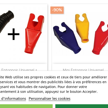
-90%


Aperçu rapide
Aperçu rapide
 Entonnoir Universel +...
Mini Entonnoir Universel
Prix
Prix
Prix
Prix
0,50 €
0,37 €
4,99 €
3,69 €
ite Web utilise ses propres cookies et ceux de tiers pour améliorer
de
de
services et vous montrer des publicités liées à vos préférences en
base
base
ysant vos habitudes de navigation. Pour donner votre
entement à son utilisation, appuyez sur le bouton Accepter.
%
s d'informations
Personnaliser les cookies