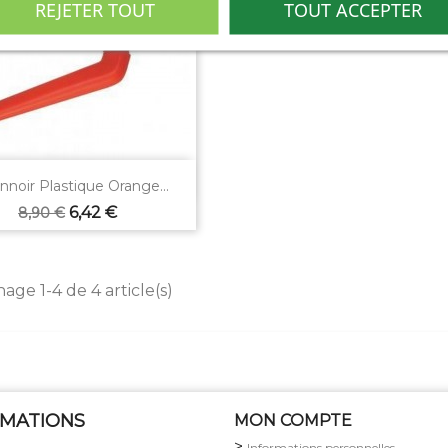
REJETER TOUT
TOUT ACCEPTER

Aperçu rapide
nnoir Plastique Orange...
Prix
Prix
6,42 €
8,90 €
de
base
hage 1-4 de 4 article(s)
RMATIONS
MON COMPTE
Informations personnelles