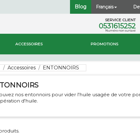
Blog
Français
Dev

SERVICE CLIENT
0531615252
Numéro non surtaxé
ACCESSOIRES
PROMOTIONS
l
Accessoires
ENTONNOIRS
TONNOIRS
ouvez nos entonnoirs pour vider l'huile usagée de votre po
pération d'huile.
 produits.