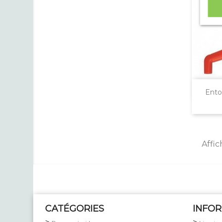
Ento
Affic
CATÉGORIES
INFO