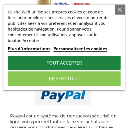
Ce site Web utilise ses propres cookies et ceux de
tiers pour améliorer nos services et vous montrer des
publicités liées à vos préférences en analysant vos
habitudes de navigation. Pour donner votre
Le système 3D Secure permet de renforcer la
consentement à son utilisation, appuyez sur le
sécurité des paiements en ligne grâce à une
bouton Accepter.
étape supplémentaire de validation de votre
Plus d'informations
Personnaliser les cookies
achat, permettant de vérifier que vous êtes bien
le propriétaire de la carte utilisée.
Ce système accepte les cartes CB, Visa,
TOUT ACCEPTER
MasterCard et les cartes privatives telles que :
American Express, JCB, Aurore et Diner’s.
REJETER TOUT
Paiement via Paypal
Paypal est un système de transaction sécurisé en
ligne vous permettant de faire vos achats sans
ressaisir vos coordonnées bancaires sur chaque