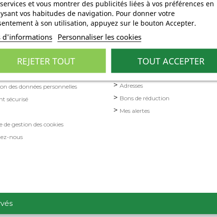
services et vous montrer des publicités liées à vos préférences en
ysant vos habitudes de navigation. Pour donner votre
entement à son utilisation, appuyez sur le bouton Accepter.
RMATIONS
MON COMPTE
s d'informations
Personnaliser les cookies
Informations personnelles
on
REJETER TOUT
TOUT ACCEPTER
Commandes
s légales
Avoirs
ons Générales de vente
Adresses
ion des données personnelles
Bons de réduction
t sécurisé
Mes alertes
e de gestion des cookies
tez-nous
rvés