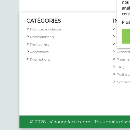
nos 
anal
cons
CATÉGORIES
INFO
Plu
Pompes à vidange
Livrais
Professionnels
Mention
Particuliers
Conditi
Accessoires
Protect
Promotions
Paiemen
FAQ
Politiqu
Contac
© 2026 - Vidangefacile.com - Tous droits rése