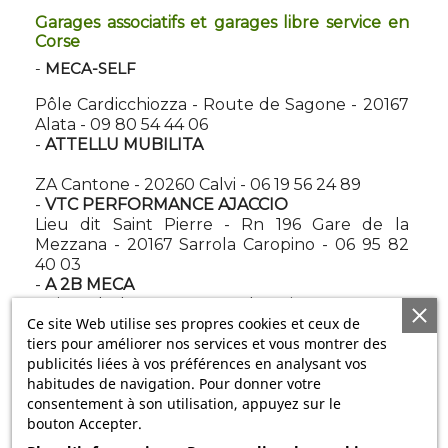
Garages associatifs et garages libre service en
Corse
-
MECA-SELF
Pôle Cardicchiozza - Route de Sagone - 20167
Alata - 09 80 54 44 06
-
ATTELLU MUBILITA
ZA Cantone - 20260 Calvi - 06 19 56 24 89
-
VTC PERFORMANCE AJACCIO
Lieu dit Saint Pierre - Rn 196 Gare de la
Mezzana - 20167 Sarrola Caropino - 06 95 82
40 03
-
A 2B MECA
Fuime d'Olmo - 20230 Talasani - 06 45 45 37
Ce site Web utilise ses propres cookies et ceux de
74
tiers pour améliorer nos services et vous montrer des
Garages associatifs et garages libre service en
Franche-Comté
publicités liées à vos préférences en analysant vos
habitudes de navigation. Pour donner votre
-
DRIFT GARAGE
consentement à son utilisation, appuyez sur le
29 Grande Rue - 25550 Bavans - 03 81 92 65 25
bouton Accepter.
-
AUTO DISCOUNT 25