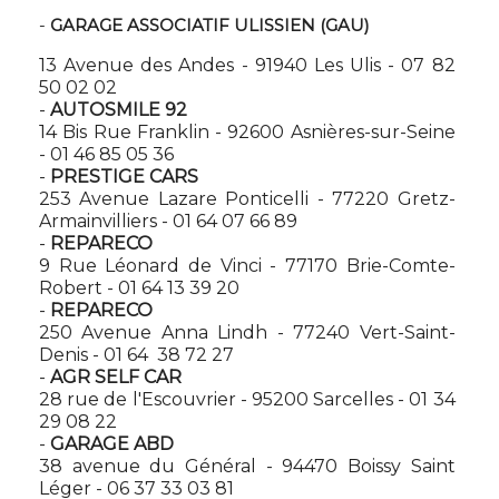
-
GARAGE ASSOCIATIF ULISSIEN (GAU)
13 Avenue des Andes - 91940 Les Ulis -
07 82
50 02 02
-
AUTOSMILE 92
14 Bis Rue Franklin - 92600 Asnières-sur-Seine
- 01 46 85 05 36
-
PRESTIGE CARS
253 Avenue Lazare Ponticelli - 77220 Gretz-
Armainvilliers - 01 64 07 66 89
-
REPARECO
9 Rue Léonard de Vinci - 77170 Brie-Comte-
Robert - 01 64 13 39 20
-
REPARECO
250 Avenue Anna Lindh - 77240 Vert-Saint-
Denis - 01 64 38 72 27
-
AGR SELF CAR
28 rue de l'Escouvrier - 95200 Sarcelles - 01 34
29 08 22
-
GARAGE ABD
38 avenue du Général - 94470 Boissy Saint
Léger - 06 37 33 03 81