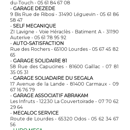
du-Touch - 05 61 84 67 08
-
GARAGE DEZEDE
9 Bis Rue de Ribosi - 31490 Léguevin - 05 61 86
58 47
-
SELF MECANIQUE
ZI Lavigne - Voie Héraclès - Batiment A - 31190
Auterive - 05 61 78 95 92
-
AUTO-SATISFACTION
Rue des Rochers - 65100 Lourdes - 05 67 45 82
65
-
GARAGE SOLIDAIRE 81
58 Rue des Capucines - 81600 Gaillac - 07 81
35 05 31
-
GARAGE SOLIADAIRE DU SEGALA
17 Avenue de la Lande - 81400 Carmaux - 09
67 16 76 79
-
GARAGE ASSOCIATIF ABRAKAM
Les Infruts - 12230 La Couvertoirade - 07 70 62
29 64
-
MECALOC SERVICE
Route de Lourdes - 65320 Odos - 05 62 34 67
56