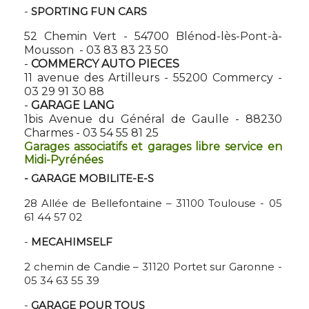
-
SPORTING FUN CARS
52 Chemin Vert - 54700 Blénod-lès-Pont-à-
Mousson - 03 83 83 23 50
-
COMMERCY AUTO PIECES
11 avenue des Artilleurs - 55200 Commercy -
03 29 91 30 88
-
GARAGE LANG
1bis Avenue du Général de Gaulle - 88230
Charmes - 03 54 55 81 25
Garages associatifs et garages libre service en
Midi-Pyrénées
- GARAGE MOBILITE-E-S
28 Allée de Bellefontaine – 31100 Toulouse - 05
61 44 57 02
-
MECAHIMSELF
2 chemin de Candie – 31120 Portet sur Garonne -
05 34 63 55 39
-
GARAGE POUR TOUS