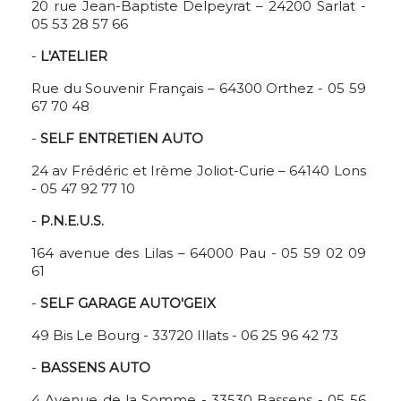
20 rue Jean-Baptiste Delpeyrat – 24200 Sarlat -
05 53 28 57 66
-
L'ATELIER
Rue du Souvenir Français – 64300 Orthez - 05 59
67 70 48
-
SELF ENTRETIEN AUTO
24 av Frédéric et Irème Joliot-Curie – 64140 Lons
- 05 47 92 77 10
-
P.N.E.U.S.
164 avenue des Lilas – 64000 Pau - 05 59 02 09
61
-
SELF GARAGE AUTO'GEIX
49 Bis Le Bourg - 33720 Illats - 06 25 96 42 73
-
BASSENS AUTO
4 Avenue de la Somme - 33530 Bassens - 05 56