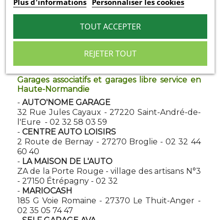
Zone Artisanale - 25320 Grandfontaine - 03 63
Plus d'informations
Personnaliser les cookies
35 16 38
-
CENTRAL GARAGE
TOUT ACCEPTER
5 avenue Franche Comté - 39270 Orgelet - 03
84 25 41 87
-
RN EVOLUTION
REJETER TOUT
Z.A les près Bernard - 39380 Bans - 03 84 71
77 51
Garages associatifs et garages libre service en
Haute-Normandie
-
AUTO'NOME GARAGE
32 Rue Jules Cayaux - 27220 Saint-André-de-
l'Eure - 02 32 58 03 59
-
CENTRE AUTO LOISIRS
2 Route de Bernay - 27270 Broglie - 02 32 44
60 40
-
LA MAISON DE L'AUTO
ZA de la Porte Rouge - village des artisans N°3
- 27150 Étrépagny - 02 32
-
MARIOCASH
185 G Voie Romaine - 27370 Le Thuit-Anger -
02 35 05 74 47