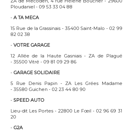
ZA de Mecoden, 4 rue Hélène Boucher - 29600
Ploudaniel - 09 53 33 04 88
-
A TA MECA
15 Rue de la Grassinais - 35400 Saint-Malo - 02 99
82 02 38
-
VOTRE GARAGE
12 Allée de la Haute Gasniais - ZA de Plagué
- 35500 Vitré - 09 81 09 29 86
-
GARAGE SOLIDAIRE
5 Rue Denis Papin - ZA Les Grées Madame
- 35580 Guichen - 02 23 44 80 90
-
SPEED AUTO
Lieu-dit Les Portes - 22800 Le Fœil - 02 96 69 31
20
-
G2A