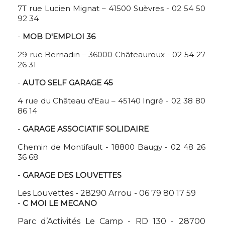
7T rue Lucien Mignat – 41500 Suèvres - 02 54 50
92 34
-
MOB D'EMPLOI 36
29 rue Bernadin – 36000 Châteauroux - 02 54 27
26 31
-
AUTO SELF GARAGE 45
4 rue du Château d'Eau – 45140 Ingré - 02 38 80
86 14
-
GARAGE ASSOCIATIF SOLIDAIRE
Chemin de Montifault - 18800 Baugy - 02 48 26
36 68
-
GARAGE DES LOUVETTES
Les Louvettes - 28290 Arrou - 06 79 80 17 59
-
C MOI LE MECANO
Parc d’Activités Le Camp - RD 130 - 28700