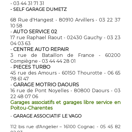
- 03 44 31 71 31
- SELF GARAGE DUMETZ
68 Rue d'Hangest - 80910 Arvillers - 03 22 37
10 58
-
AUTO SERVICE 02
17 rue Raphael Raout - 02430 Gauchy - 03 23
04 03 63
-
CENTRE AUTO REPAIR
3 rue de Bataillon de France - 60200
Compiègne - 03 44 44 28 01
-
PIECES TURBO
45 rue des Amours - 60150 Thourotte - 06 65
78 61 47
-
GARAGE MOTRIO DAOURS
16 rue de Pont Noyelles - 80800 Daours - 03
22 48 07 06
Garages associatifs et garages libre service en
Poitou-Charentes
-
GARAGE ASSOCIATIF LE VAGO
112 bis rue d'Angelier – 16100 Cognac - 05 45 82