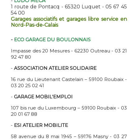
-
LUDO MECA
1 route de Pontacq - 65320 Luquet - 05 67 45
54 00
Garages associatifs et garages libre service en
Nord-Pas-de-Calais
-
ECO GARAGE DU BOULONNAIS
Impasse des 20 Mesures - 62230 Outreau - 03 21
92 47 80
-
ASSOCIATION ATELIER SOLIDAIRE
16 rue du Lieutenant Castelain – 59100 Roubaix -
03 20 25 02 41
-
GARAGE MOBIL'EMPLOI
107 bis rue du Luxembourg – 59100 Roubaix - 03
20 01 67 88
-
ESI ATELIER MOBILITE
58 avenue du 8 mai 1945 – 59176 Masny - 03 27