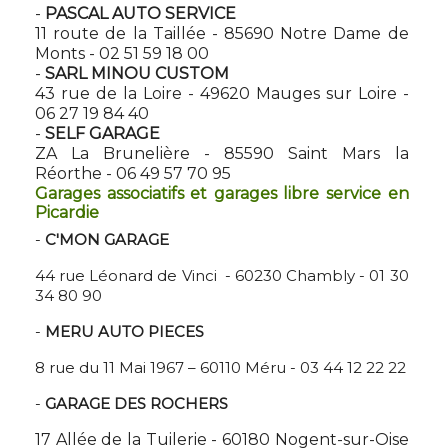
-
PASCAL AUTO SERVICE
11 route de la Taillée - 85690 Notre Dame de
Monts - 02 51 59 18 00
-
SARL MINOU CUSTOM
43 rue de la Loire - 49620 Mauges sur Loire -
06 27 19 84 40
-
SELF GARAGE
ZA La Brunelière - 85590 Saint Mars la
Réorthe - 06 49 57 70 95
Garages associatifs et garages libre service en
Picardie
-
C'MON GARAGE
44 rue Léonard de Vinci - 60230 Chambly - 01 30
34 80 90
-
MERU AUTO PIECES
8 rue du 11 Mai 1967 – 60110 Méru - 03 44 12 22 22
-
GARAGE DES ROCHERS
17 Allée de la Tuilerie - 60180 Nogent-sur-Oise