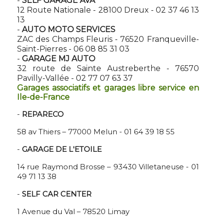
-
SELF GARAGE AVA
12 Route Nationale - 28100 Dreux - 02 37 46 13
13
-
AUTO MOTO SERVICES
ZAC des Champs Fleuris - 76520 Franqueville-
Saint-Pierres - 06 08 85 31 03
-
GARAGE MJ AUTO
32 route de Sainte Austreberthe - 76570
Pavilly-Vallée - 02 77 07 63 37
Garages associatifs et garages libre service en
Ile-de-France
-
REPARECO
58 av Thiers – 77000 Melun - 01 64 39 18 55
-
GARAGE DE L'ETOILE
14 rue Raymond Brosse – 93430 Villetaneuse - 01
49 71 13 38
-
SELF CAR CENTER
1 Avenue du Val – 78520 Limay