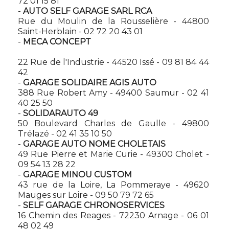
72 01 15 81
-
AUTO SELF GARAGE SARL RCA
Rue du Moulin de la Rousselière - 44800
Saint-Herblain - 02 72 20 43 01
-
MECA CONCEPT
22 Rue de l'Industrie - 44520 Issé - 09 81 84 44
42
-
GARAGE SOLIDAIRE AGIS AUTO
388 Rue Robert Amy - 49400 Saumur - 02 41
40 25 50
-
SOLIDARAUTO 49
50 Boulevard Charles de Gaulle - 49800
Trélazé - 02 41 35 10 50
-
GARAGE AUTO NOME CHOLETAIS
49 Rue Pierre et Marie Curie - 49300 Cholet -
09 54 13 28 22
-
GARAGE MINOU CUSTOM
43 rue de la Loire, La Pommeraye - 49620
Mauges sur Loire - 09 50 79 72 65
-
SELF GARAGE CHRONOSERVICES
16 Chemin des Reages - 72230 Arnage - 06 01
48 02 49