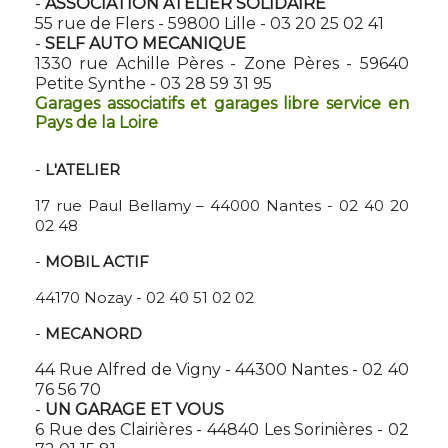
-
ASSOCIATION ATELIER SOLIDAIRE
55 rue de Flers - 59800 Lille - 03 20 25 02 41
-
SELF AUTO MECANIQUE
1330 rue Achille Pères - Zone Pères - 59640
Petite Synthe - 03 28 59 31 95
Garages associatifs et garages libre service en
Pays de la Loire
-
L'ATELIER
17 rue Paul Bellamy – 44000 Nantes - 02 40 20
02 48
-
MOBIL ACTIF
44170 Nozay - 02 40 51 02 02
-
MECANORD
44 Rue Alfred de Vigny - 44300 Nantes - 02 40
76 56 70
-
UN GARAGE ET VOUS
6 Rue des Clairières - 44840 Les Sorinières - 02