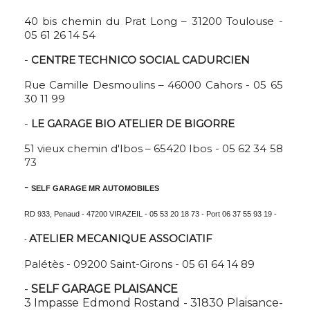
40 bis chemin du Prat Long – 31200 Toulouse -
05 61 26 14 54
-
CENTRE TECHNICO SOCIAL CADURCIEN
Rue Camille Desmoulins – 46000 Cahors - 05 65
30 11 99
-
LE GARAGE BIO ATELIER DE BIGORRE
51 vieux chemin d'Ibos – 65420 Ibos - 05 62 34 58
73
-
SELF GARAGE MR AUTOMOBILES
RD 933,
Penaud -
47200 VIRAZEIL -
05 53 20 18 73 -
Port 06 37 55 93 19 -
ATELIER MECANIQUE ASSOCIATIF
-
Palétès - 09200 Saint-Girons - 05 61 64 14 89
-
SELF GARAGE PLAISANCE
3 Impasse Edmond Rostand - 31830 Plaisance-