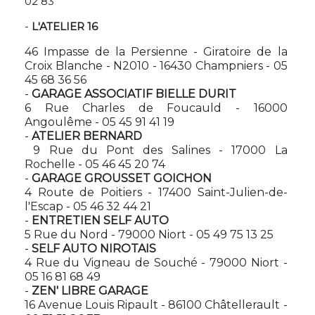
02 83
-
L'ATELIER 16
46 Impasse de la Persienne - Giratoire de la
Croix Blanche - N2010 - 16430 Champniers - 05
45 68 36 56
-
GARAGE ASSOCIATIF BIELLE DURIT
6 Rue Charles de Foucauld - 16000
Angoulême - 05 45 91 41 19
-
ATELIER BERNARD
9 Rue du Pont des Salines - 17000 La
Rochelle - 05 46 45 20 74
-
GARAGE GROUSSET GOICHON
4 Route de Poitiers - 17400 Saint-Julien-de-
l'Escap - 05 46 32 44 21
-
ENTRETIEN SELF AUTO
5 Rue du Nord - 79000 Niort - 05 49 75 13 25
-
SELF AUTO NIROTAIS
4 Rue du Vigneau de Souché - 79000 Niort -
05 16 81 68 49
-
ZEN' LIBRE GARAGE
16 Avenue Louis Ripault - 86100 Châtellerault -