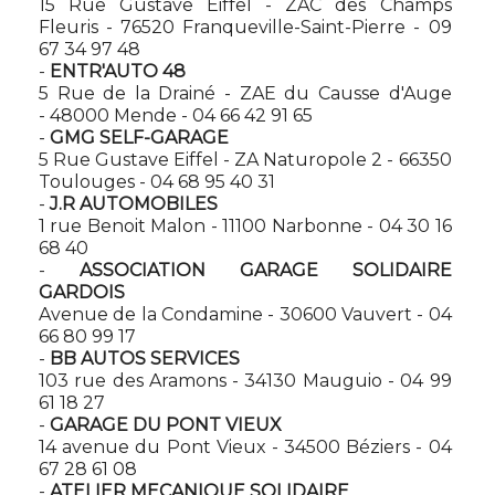
15 Rue Gustave Eiffel - ZAC des Champs
Fleuris - 76520 Franqueville-Saint-Pierre - 09
67 34 97 48
-
ENTR'AUTO 48
5 Rue de la Drainé - ZAE du Causse d'Auge
- 48000 Mende - 04 66 42 91 65
-
GMG SELF-GARAGE
5 Rue Gustave Eiffel - ZA Naturopole 2 - 66350
Toulouges - 04 68 95 40 31
-
J.R AUTOMOBILES
1 rue Benoit Malon - 11100 Narbonne - 04 30 16
68 40
-
ASSOCIATION GARAGE SOLIDAIRE
GARDOIS
Avenue de la Condamine - 30600 Vauvert - 04
66 80 99 17
-
BB AUTOS SERVICES
103 rue des Aramons - 34130 Mauguio - 04 99
61 18 27
-
GARAGE DU PONT VIEUX
14 avenue du Pont Vieux - 34500 Béziers - 04
67 28 61 08
-
ATELIER MECANIQUE SOLIDAIRE