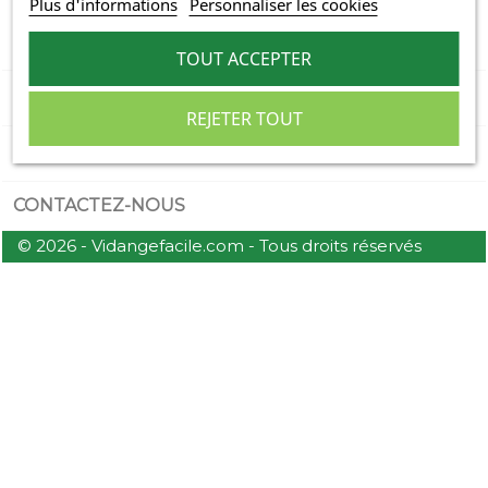
Plus d'informations
Personnaliser les cookies

CATÉGORIES
TOUT ACCEPTER

INFORMATIONS
REJETER TOUT

MON COMPTE
CONTACTEZ-NOUS
© 2026 - Vidangefacile.com - Tous droits réservés