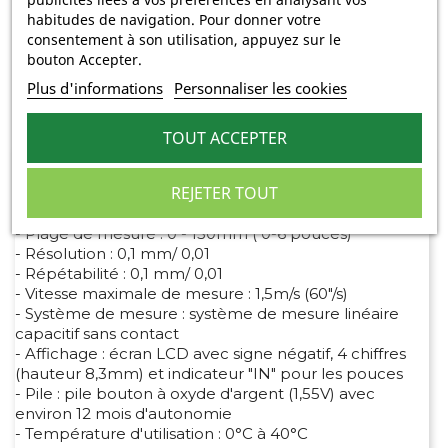
habitudes de navigation. Pour donner votre
consentement à son utilisation, appuyez sur le
bouton Accepter.
- Garantie 1 an par le sav
- 14 jours pour changer d'avis
Plus d'informations
Personnaliser les cookies
TOUT ACCEPTER
Description
Détails du produit
REJETER TOUT
Spécifications et fonctions
- Plage de mesure : 0 - 150mm ( 0-6 pouces)
- Résolution : 0,1 mm/ 0,01
- Répétabilité : 0,1 mm/ 0,01
- Vitesse maximale de mesure : 1,5m/s (60"/s)
- Système de mesure : système de mesure linéaire
capacitif sans contact
- Affichage : écran LCD avec signe négatif, 4 chiffres
(hauteur 8,3mm) et indicateur "IN" pour les pouces
- Pile : pile bouton à oxyde d'argent (1,55V) avec
environ 12 mois d'autonomie
- Température d'utilisation : 0°C à 40°C