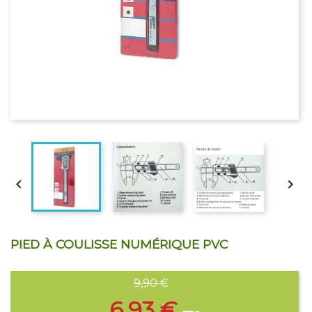


PIED À COULISSE NUMÉRIQUE PVC
9,90 €
6,93 €